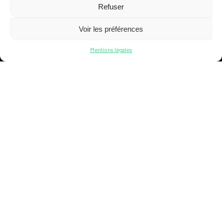
Refuser
Voir les préférences
9 boulevard du Jazz
Mentions légales
L-4370 Belval
(+352) 58 26 66
technique@technoconsult.lu
DÉCOUVREZ
NOTRE AGENCE IMMOBILIÈRE
www.creativimmo.lu