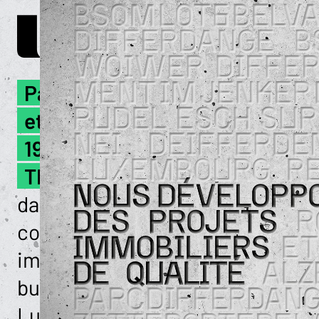
Passionné par l’architecture
et l’urbanisme, j’ai fondé en
1992 la société
TECHNOCONSULT.
Actifs
dans le développement et la
construction de projets
immobiliers résidentiels et de
bureaux au Grand-Duché du
Luxembourg, nous avons au fil