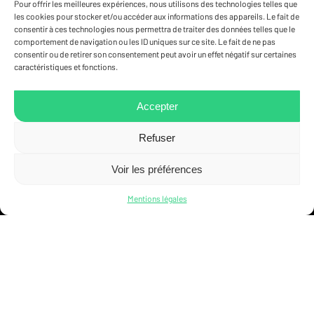
Pour offrir les meilleures expériences, nous utilisons des technologies telles que
les cookies pour stocker et/ou accéder aux informations des appareils. Le fait de
consentir à ces technologies nous permettra de traiter des données telles que le
comportement de navigation ou les ID uniques sur ce site. Le fait de ne pas
consentir ou de retirer son consentement peut avoir un effet négatif sur certaines
caractéristiques et fonctions.
Accepter
9 boulevard du Jazz
L-4370 Belval
Refuser
(+352) 58 26 66
technique@technoconsult.lu
Voir les préférences
Mentions légales
DÉCOUVREZ