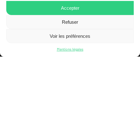
9 boulevard du Jazz
Accepter
L-4370 Belval
Refuser
(+352) 58 26 66
technique@technoconsult.lu
Voir les préférences
Mentions légales
DÉCOUVREZ
NOTRE AGENCE IMMOBILIÈRE
www.creativimmo.lu